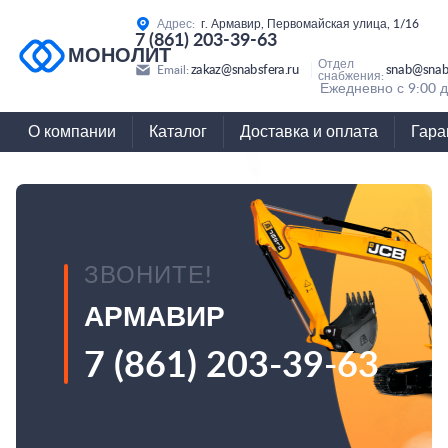
Адрес:
г. Армавир, Первомайская улица, 1/16
7 (861) 203-39-63
МОНОЛИТ
Отдел
zakaz@snabsfera.ru
snab@snabs
Email:
снабжения:
Ежедневно с 9:00 д
О компании
Каталог
Доставка и оплата
Гара
ЗВОНИТЕ!
АРМАВИР
7 (861) 203-39-63