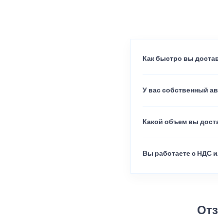
Как быстро вы достав
У вас собственный а
Какой объем вы доста
Вы работаете с НДС и
Отз