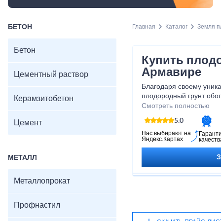
БЕТОН
Главная
Каталог
Земля п
Бетон
Купить плод
Армавире
Цементный раствор
Благодаря своему уника
плодородный грунт об
Керамзитобетон
питательными вещества
Смотреть полностью
органическим вещество
5.0
Цемент
здоровому и обильному 
возможность создать ид
Нас выбирают на
Гарант
Яндекс.Картах
качеств
растений и достичь вел
Попробуйте наш плодоро
МЕТАЛЛ
эффективности сами!
Металлопрокат
Профнастил