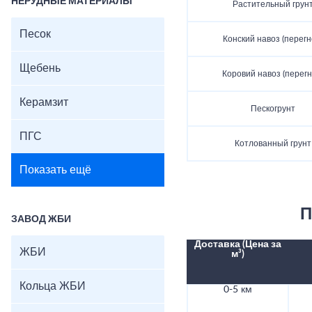
НЕРУДНЫЕ МАТЕРИАЛЫ
Растительный грун
Песок
Конский навоз (перегн
Щебень
Коровий навоз (перегн
Керамзит
Пескогрунт
ПГС
Котлованный грунт
Показать ещё
П
ЗАВОД ЖБИ
Доставка (Цена за
ЖБИ
м³)
Кольца ЖБИ
0-5 км