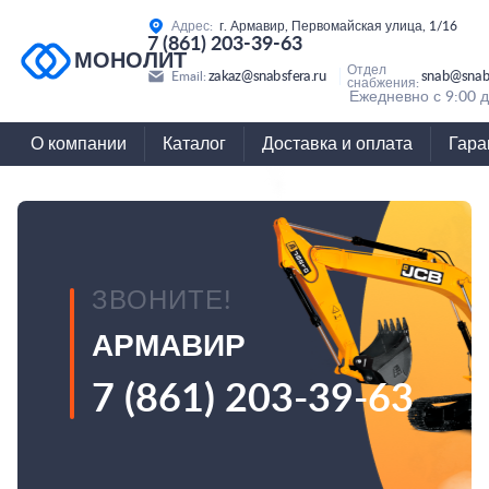
Адрес:
г. Армавир, Первомайская улица, 1/16
7 (861) 203-39-63
МОНОЛИТ
Отдел
zakaz@snabsfera.ru
snab@snabs
Email:
снабжения:
Ежедневно с 9:00 д
О компании
Каталог
Доставка и оплата
Гара
ЗВОНИТЕ!
АРМАВИР
7 (861) 203-39-63