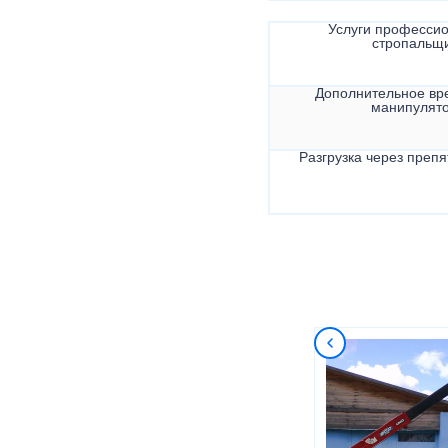
Услуги професси
стропальщ
Дополнительное вр
манипулят
Разгрузка через препя