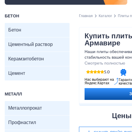
БЕТОН
Главная
Каталог
Плиты 
Бетон
Купить плит
Армавире
Цементный раствор
Наши плиты обеспечива
стабильность вашей конс
Керамзитобетон
строите ли вы дом, гар
Смотреть полностью
наши бетонные плиты п
5.0
Цемент
выбором для вашего про
создать прочную и безо
Нас выбирают на
Гарант
Яндекс.Картах
качеств
прослужит вам долгие г
МЕТАЛЛ
Металлопрокат
Цены
Профнастил