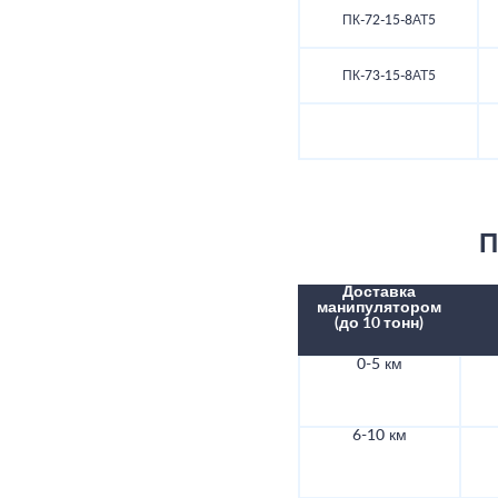
ПК-72-15-8АТ5
ПК-73-15-8АТ5
П
Доставка
манипулятором
(до 10 тонн)
0-5 км
6-10 км