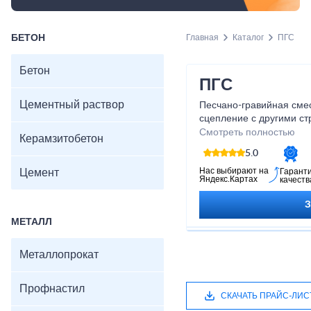
БЕТОН
Главная
Каталог
ПГС
Бетон
ПГС
Цементный раствор
Песчано-гравийная сме
сцепление с другими с
позволяет создавать н
Смотреть полностью
Керамзитобетон
конструкции. Приобрета
5.0
уверены в его качестве 
возможность сделать св
Нас выбирают на
Цемент
Гарант
Яндекс.Картах
качеств
помощью нашего ПГС!
МЕТАЛЛ
Металлопрокат
Профнастил
СКАЧАТЬ ПРАЙС-ЛИС