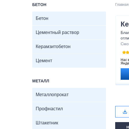
БЕТОН
Главная
Бетон
Ке
Цементный раствор
Бла
отли
сохр
Смо
Керамзитобетон
соз
Позв
нас
Нас 
Цемент
Янде
МЕТАЛЛ
Металлопрокат
Профнастил
Штакетник
Н