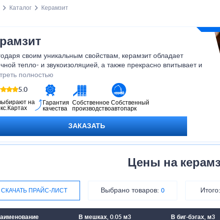
Каталог
Керамзит
рамзит
годаря своим уникальным свойствам, керамзит обладает
чной тепло- и звукоизоляцией, а также прекрасно впитывает и
аняет влагу. Будь то строительство дома, обустройство сада или
треть полностью
дание интерьера, керамзит станет незаменимым помощником.
5.0
ольте себе воплотить все свои идеи с помощью керамзита и
лаждайтесь результатом!
выбирают на
Гарантия
Собственное
Собственный
кс.Картах
качества
производство
автопарк
ЗАКАЗАТЬ
Цены на керам
Выбрано товаров:
Итого
СКАЧАТЬ ПРАЙС-ЛИСТ
0
аименование
В мешках, 0.05 м3
В биг-бэгах, м3