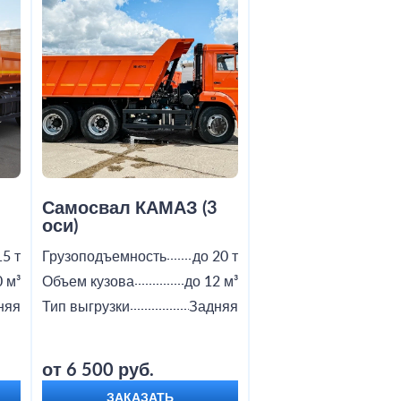
2
Самосвал КАМАЗ (3
Самосвал Shac
оси)
15 т
Грузоподъемность
до 20 т
Грузоподъемность
0 м³
Объем кузова
до 12 м³
Объем кузова
няя
Тип выгрузки
Задняя
Тип выгрузки
от 6 500 руб.
от 9 000 руб.
ЗАКАЗАТЬ
ЗАКАЗАТЬ