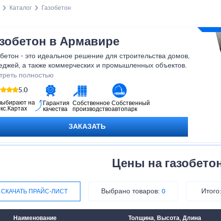
Каталог
Газобетон
зобетон в Армавире
бетон - это идеальное решение для строительства домов,
теджей, а также коммерческих и промышленных объектов.
обретая газобетон, вы получаете надежный и долговечный
треть полностью
риал, который будет служить вам долгие годы. Не упустите
5.0
можность создать качественное и комфортное жилье с помощью
бетона!
выбирают на
Гарантия
Собственное
Собственный
кс.Картах
качества
производство
автопарк
ЗАКАЗАТЬ
Цены на газобето
Выбрано товаров:
Итого
СКАЧАТЬ ПРАЙС-ЛИСТ
0
Наименование
Толщина, Высота, Длина