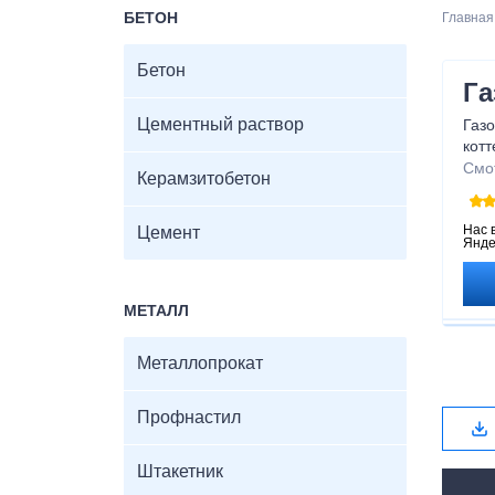
БЕТОН
Главная
Бетон
Га
Цементный раствор
Газо
кот
При
Смо
Керамзитобетон
мате
воз
газо
Нас 
Цемент
Янде
МЕТАЛЛ
Металлопрокат
Профнастил
Штакетник