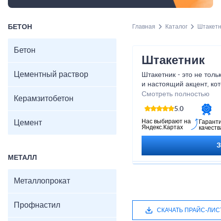
БЕТОН
Главная
Каталог
Штакетн
Бетон
Штакетник
Цементный раствор
Штакетник - это не тол
и настоящий акцент, ко
неповторимый шарм и у
Смотреть полностью
Керамзитобетон
высококачественных ма
5.0
обработке, наши штакет
долговечностью, что га
Нас выбирают на
Цемент
Гарант
Яндекс.Картах
качеств
использование. Позволь
уголком комфорта и кр
МЕТАЛЛ
Металлопрокат
Профнастил
СКАЧАТЬ ПРАЙС-ЛИС