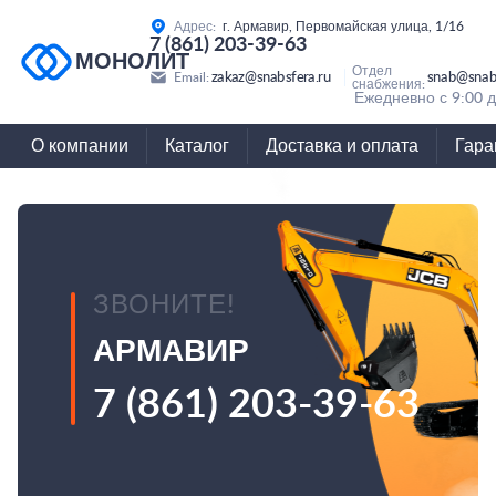
Адрес:
г. Армавир, Первомайская улица, 1/16
7 (861) 203-39-63
МОНОЛИТ
Отдел
zakaz@snabsfera.ru
snab@snabs
Email:
снабжения:
Ежедневно с 9:00 д
О компании
Каталог
Доставка и оплата
Гара
ЗВОНИТЕ!
АРМАВИР
7 (861) 203-39-63