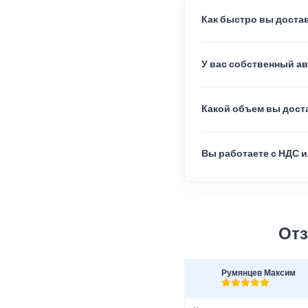
Как быстро вы достав
У вас собственный а
Какой объем вы доста
Вы работаете с НДС и
Отз
Румянцев Максим