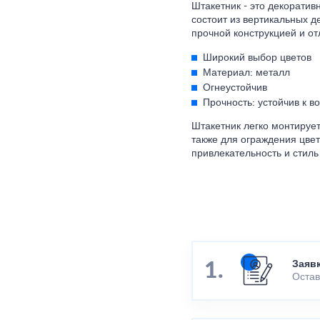
Штакетник - это декорати
состоит из вертикальных 
прочной конструкцией и отл
Широкий выбор цветов
Материал: металл
Огнеустойчив
Прочность: устойчив к в
Штакетник легко монтирует
также для ограждения цвет
привлекательность и стиль
Заяв
Остав