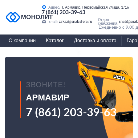
Адрес:
г. Армавир, Первомайская улица, 1/16
7 (861) 203-39-63
МОНОЛИТ
Отдел
zakaz@snabsfera.ru
snab@snabs
Email:
снабжения:
Ежедневно с 9:00 д
О компании
Каталог
Доставка и оплата
Гара
ЗВОНИТЕ!
АРМАВИР
7 (861) 203-39-63