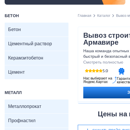
БЕТОН
Главная
Каталог
Вывоз м
Бетон
Вывоз строи
Армавире
Цементный раствор
Наша команда опытных 
быстрый и безопасный в
Керамзитобетон
вашей территории, осво
Смотреть полностью
самостоятельно занима
5.0
Цемент
качественное обслужива
полное соответствие вс
Нас выбирают на
Гарант
Яндекс.Картах
качеств
Не теряйте время и эне
доверьте вывоз строит
МЕТАЛЛ
Металлопрокат
Цены на 
Профнастил