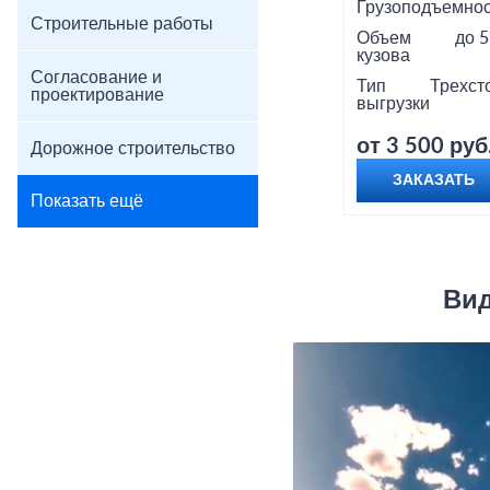
Грузоподъемнос
Строительные работы
Объем
до 5
кузова
Согласование и
Тип
Трехст
проектирование
выгрузки
от 3 500 руб
Дорожное строительство
ЗАКАЗАТЬ
Показать ещё
Вид