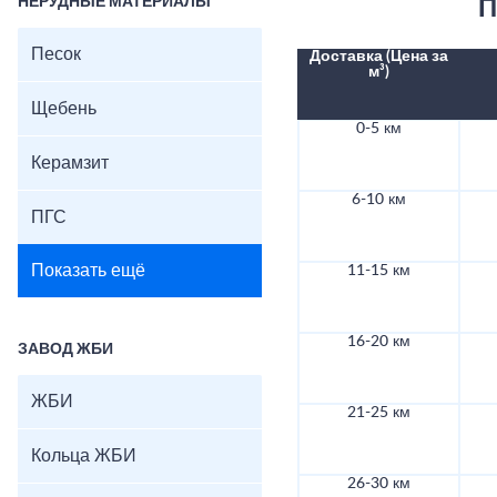
НЕРУДНЫЕ МАТЕРИАЛЫ
П
Песок
Доставка (Цена за
м³)
Щебень
0-5 км
Керамзит
6-10 км
ПГС
Показать ещё
11-15 км
16-20 км
ЗАВОД ЖБИ
ЖБИ
21-25 км
Кольца ЖБИ
26-30 км