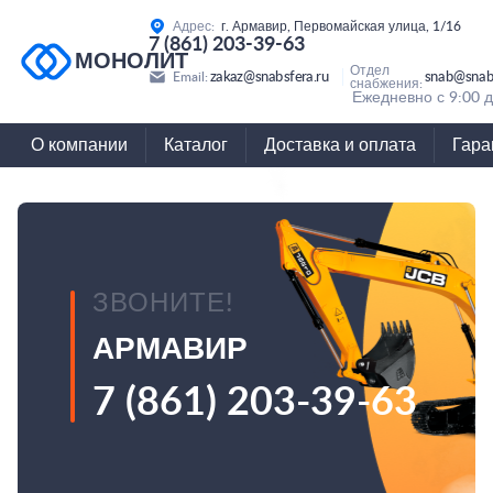
Адрес:
г. Армавир, Первомайская улица, 1/16
7 (861) 203-39-63
МОНОЛИТ
Отдел
zakaz@snabsfera.ru
snab@snabs
Email:
снабжения:
Ежедневно с 9:00 д
О компании
Каталог
Доставка и оплата
Гара
ЗВОНИТЕ!
АРМАВИР
7 (861) 203-39-63