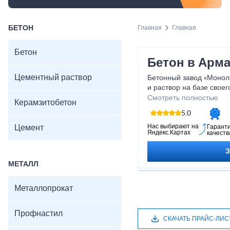
БЕТОН
Главная
Главная
Бетон
Бетон в Арм
Цементный раствор
Бетонный завод «Монол
и раствор на базе своег
необходимы такие стро
Смотреть полностью
Керамзитобетон
щебень, поэтому мы со
5.0
и площадками Краснода
поставляют нам свою п
Нас выбирают на
Цемент
Гарант
Яндекс.Картах
качеств
МЕТАЛЛ
Металлопрокат
Профнастил
СКАЧАТЬ ПРАЙС-ЛИС