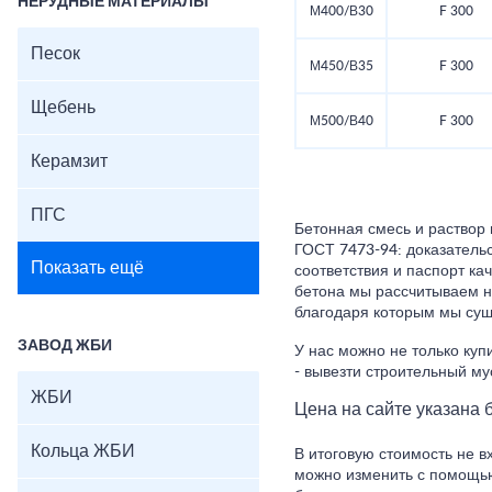
НЕРУДНЫЕ МАТЕРИАЛЫ
М400/В30
F 300
Песок
М450/В35
F 300
Щебень
М500/В40
F 300
Керамзит
ПГС
Бетонная смесь и раствор 
ГОСТ 7473-94: доказатель
Показать ещё
соответствия и паспорт ка
бетона мы рассчитываем н
благодаря которым мы сущ
ЗАВОД ЖБИ
У нас можно не только купи
- вывезти строительный му
ЖБИ
Цена на сайте указана б
Кольца ЖБИ
В итоговую стоимость не в
можно изменить с помощью