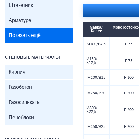
Штакетник
Арматура
Марка/
Морозостойко
Класс
Показать ещё
М100/В7,5
F 75
СТЕНОВЫЕ МАТЕРИАЛЫ
М150/
F 75
В12,5
Кирпич
М200/В15
F 100
Газобетон
М250/В20
F 200
Газосиликаты
М300/
F 200
В22,5
Пеноблоки
М350/В25
F 200