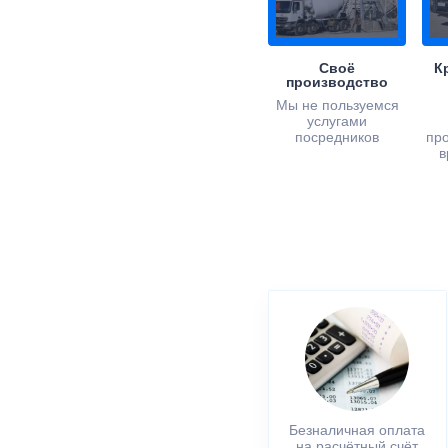
Своё
К
производство
Мы не пользуемся
услугами
посредников
пр
в
Безналичная оплата
на расчётный счёт