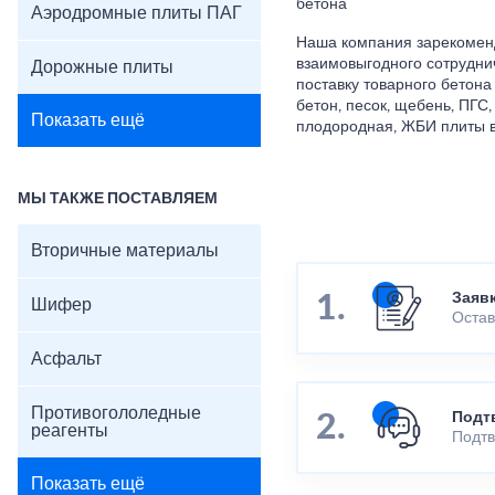
бетона
Аэродромные плиты ПАГ
Наша компания зарекомен
взаимовыгодного сотрудни
Дорожные плиты
поставку товарного бетона
бетон, песок, щебень, ПГС,
Показать ещё
плодородная, ЖБИ плиты в
МЫ ТАКЖЕ ПОСТАВЛЯЕМ
Вторичные материалы
Заяв
Шифер
Остав
Асфальт
Противогололедные
Подт
реагенты
Подтв
Показать ещё