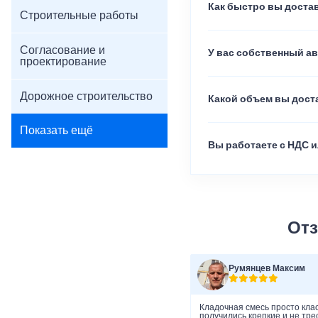
Как быстро вы достав
Строительные работы
Согласование и
У вас собственный а
проектирование
Дорожное строительство
Какой объем вы доста
Показать ещё
Вы работаете с НДС и
Отз
Румянцев Максим
Кладочная смесь просто клас
получились крепкие и не тре