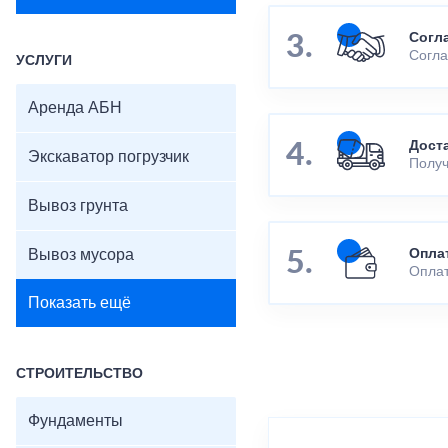
Согл
Согла
УСЛУГИ
Аренда АБН
Дост
Экскаватор погрузчик
Получ
Вывоз грунта
Вывоз мусора
Опла
Оплат
Показать ещё
СТРОИТЕЛЬСТВО
Фундаменты