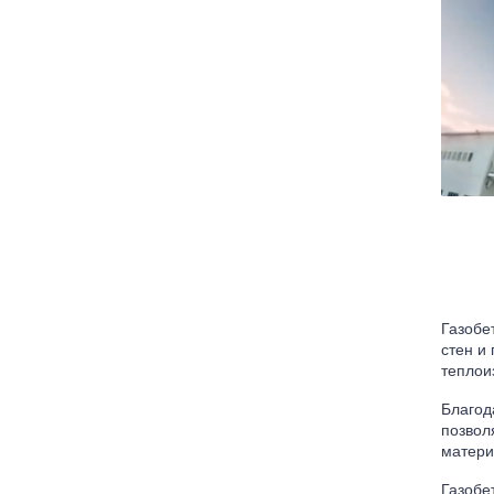
Газобе
стен и
теплои
Благод
позвол
матери
Газобе