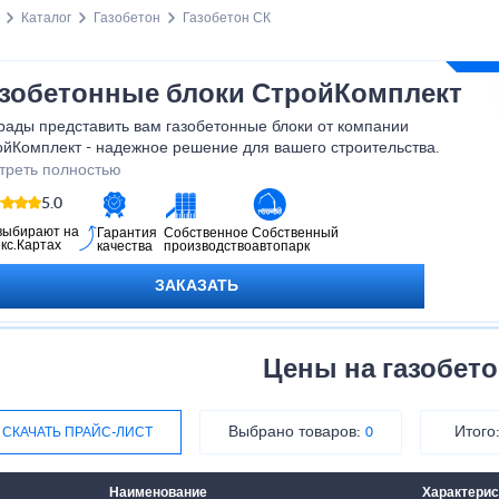
Каталог
Газобетон
Газобетон СК
зобетонные блоки СтройКомплект
рады представить вам газобетонные блоки от компании
ойКомплект - надежное решение для вашего строительства.
годаря использованию газобетона от СтройКомплект, вы
треть полностью
чите надежное и долговечное строение, которое будет радовать
5.0
и вашу семью на протяжении многих лет. Приобретайте
обетонные блоки СтройКомплект и создавайте комфортное и
выбирают на
Гарантия
Собственное
Собственный
кс.Картах
качества
производство
автопарк
пасное пространство для жизни и работы!
ЗАКАЗАТЬ
Цены на газобето
Выбрано товаров:
Итого
СКАЧАТЬ ПРАЙС-ЛИСТ
0
Наименование
Характерис