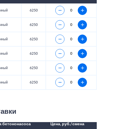
чный
6250
чный
6250
чный
6250
чный
6250
чный
6250
чный
6250
тавки
а бетононасоса
Цена, руб./смена