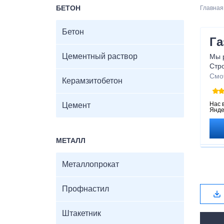
БЕТОН
Главная
Бетон
Га
Цементный раствор
Мы 
Стр
Бла
Смо
Керамзитобетон
полу
вас 
газ
Нас 
Цемент
Янде
безо
МЕТАЛЛ
Металлопрокат
Профнастил
Штакетник