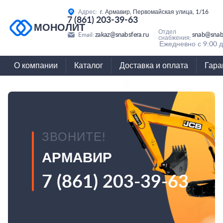
Адрес:
г. Армавир, Первомайская улица, 1/16
7 (861) 203-39-63
МОНОЛИТ
Отдел
zakaz@snabsfera.ru
snab@snabs
Email:
снабжения:
Ежедневно с 9:00 д
О компании
Каталог
Доставка и оплата
Гара
ЗВОНИТЕ!
АРМАВИР
7 (861) 203-39-63