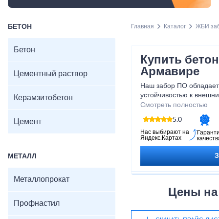
БЕТОН
Главная
Каталог
ЖБИ за
Бетон
Купить бето
Армавире
Цементный раствор
Наш забор ПО обладает
устойчивостью к внешни
Керамзитобетон
уверены, что ваше иму
Смотреть полностью
от посторонних глаз и 
5.0
Цемент
Приобретая бетонный за
качественный продукт, н
Нас выбирают на
Гарант
Яндекс.Картах
качеств
собственность находитс
МЕТАЛЛ
Металлопрокат
Цены на
Профнастил