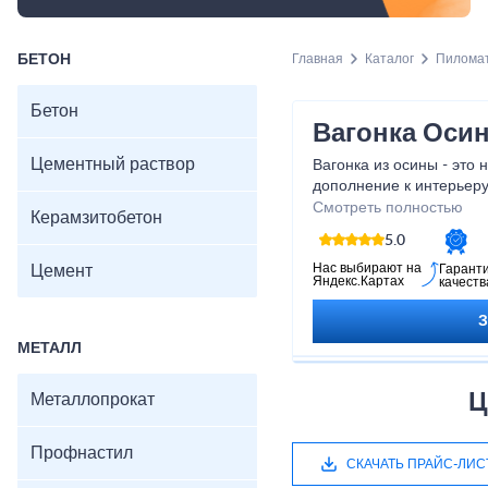
БЕТОН
Главная
Каталог
Пилома
Бетон
Вагонка Оси
Цементный раствор
Вагонка из осины - это 
дополнение к интерьеру
которое прослужит вам д
Смотреть полностью
Керамзитобетон
древесина с уникальным
5.0
прочностью, устойчивос
Благодаря своей натура
Нас выбирают на
Цемент
Гарант
Яндекс.Картах
качеств
оттенку, вагонка из ос
любом помещении. Не у
приобрести качественну
МЕТАЛЛ
цене и превратить ваше
шедевр!
Ц
Металлопрокат
Профнастил
СКАЧАТЬ ПРАЙС-ЛИС