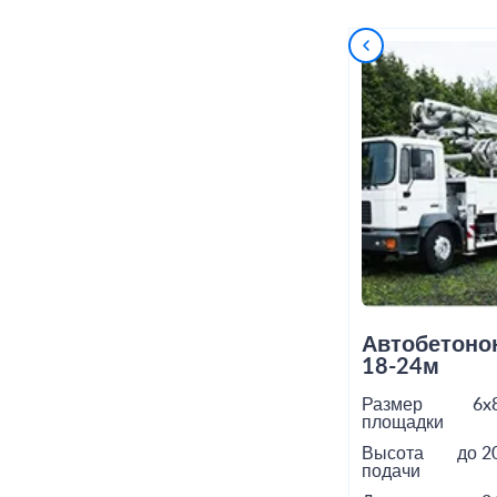
Автобетоно
18-24м
Размер
6x
площадки
Высота
до 2
подачи