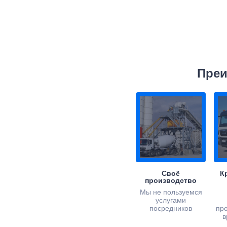
Преи
Своё
К
производство
Мы не пользуемся
услугами
посредников
пр
в