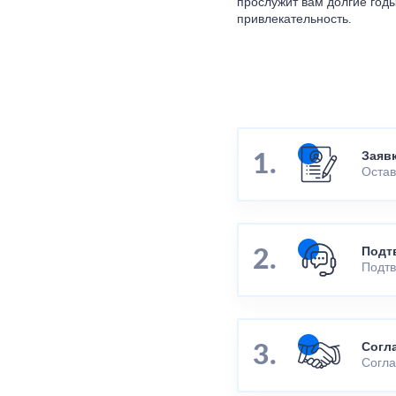
прослужит вам долгие год
привлекательность.
Заяв
Остав
Подт
Подтв
Согл
Согла