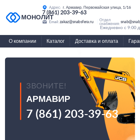
Адрес:
г. Армавир, Первомайская улица, 1/16
7 (861) 203-39-63
МОНОЛИТ
Отдел
zakaz@snabsfera.ru
snab@snabs
Email:
снабжения:
Ежедневно с 9:00 д
О компании
Каталог
Доставка и оплата
Гара
ЗВОНИТЕ!
АРМАВИР
7 (861) 203-39-63