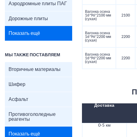
Аэродромные плиты ПАГ
Вагонка осина
16*96*2100 мм
2100
Дорожные плиты
(сухая)
Показать ещё
Вагонка осина
16*96*2200 мм
2200
(сухая)
Вагонка осина
МЫ ТАКЖЕ ПОСТАВЛЯЕМ
16*96*2200 мм
2200
(сухая)
Вторичные материалы
Шифер
П
Асфальт
Доставка
Противогололедные
реагенты
0-5 км
Показать ещё