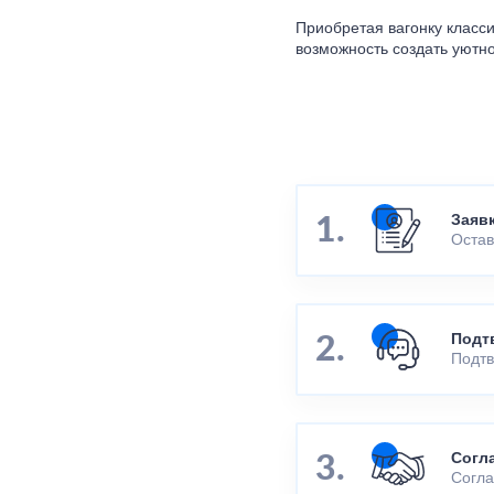
Приобретая вагонку класси
возможность создать уютно
Заяв
Остав
Подт
Подтв
Согл
Согла