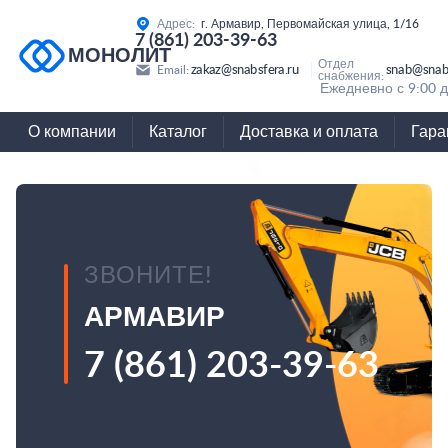
Адрес:
г. Армавир, Первомайская улица, 1/16
7 (861) 203-39-63
МОНОЛИТ
Отдел
zakaz@snabsfera.ru
snab@snabs
Email:
снабжения:
Ежедневно с 9:00 д
О компании
Каталог
Доставка и оплата
Гара
ЗВОНИТЕ!
АРМАВИР
7 (861) 203-39-63