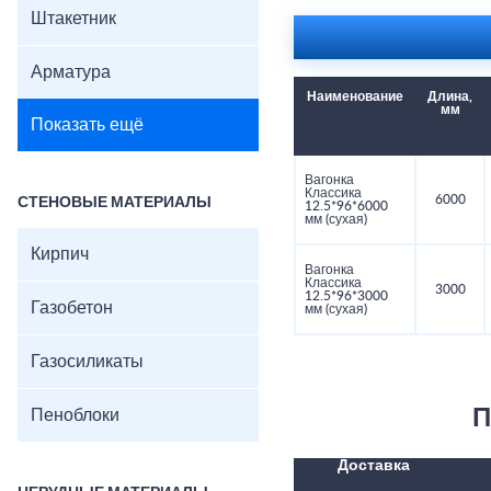
Штакетник
Арматура
Наименование
Длина,
мм
Показать ещё
Вагонка
Классика
6000
СТЕНОВЫЕ МАТЕРИАЛЫ
12.5*96*6000
мм (сухая)
Кирпич
Вагонка
Классика
3000
12.5*96*3000
Газобетон
мм (сухая)
Газосиликаты
П
Пеноблоки
Доставка