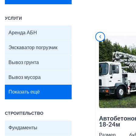
УСЛУГИ
Аренда АБН
Экскаватор погрузчик
Вывоз грунта
Вывоз мусора
Показать ещё
СТРОИТЕЛЬСТВО
Автобетоно
18-24м
Фундаменты
Размер
6x