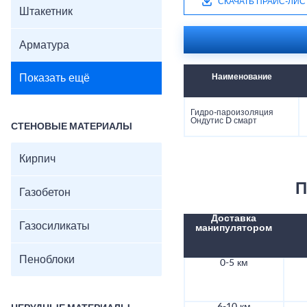
СКАЧАТЬ ПРАЙС-ЛИС
Штакетник
Арматура
Показать ещё
Наименование
Гидро-пароизоляция
Ондутис D смарт
СТЕНОВЫЕ МАТЕРИАЛЫ
Кирпич
П
Газобетон
Доставка
Газосиликаты
манипулятором
Пеноблоки
0-5 км