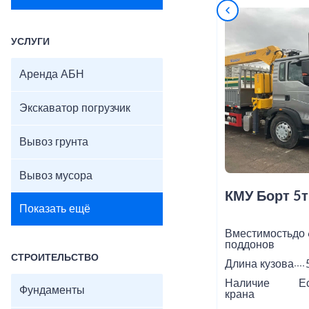
УСЛУГИ
Аренда АБН
Экскаватор погрузчик
Вывоз грунта
Вывоз мусора
КМУ Борт 5т
Показать ещё
Вместимость
до 
поддонов
СТРОИТЕЛЬСТВО
Длина кузова
Наличие
Е
Фундаменты
крана