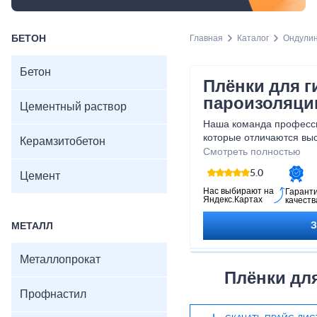
БЕТОН
Главная
Каталог
Ондули
Бетон
Плёнки для г
пароизоляци
Цементный раствор
Наша команда професси
которые отличаются выс
Керамзитобетон
устойчивостью к воздей
Смотреть полностью
Благодаря этому, вы см
5.0
Цемент
долговечности и эффек
откладывайте на потом,
Нас выбирают на
Гарант
Яндекс.Картах
качеств
вашего дома или строи
наших пленок для гидр
МЕТАЛЛ
Металлопрокат
Плёнки дл
Профнастил