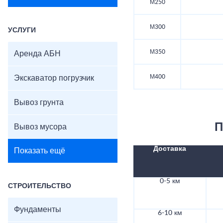
М250
М300
УСЛУГИ
М350
Аренда АБН
М400
Экскаватор погрузчик
Вывоз грунта
П
Вывоз мусора
Доставка
Показать ещё
0-5 км
СТРОИТЕЛЬСТВО
Фундаменты
6-10 км