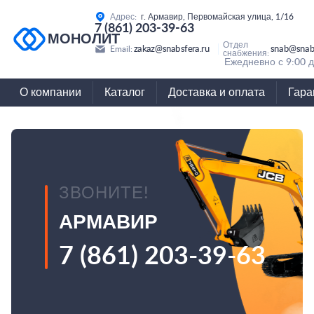
Адрес:
г. Армавир, Первомайская улица, 1/16
7 (861) 203-39-63
МОНОЛИТ
Отдел
zakaz@snabsfera.ru
snab@snabs
Email:
снабжения:
Ежедневно с 9:00 д
О компании
Каталог
Доставка и оплата
Гара
ЗВОНИТЕ!
АРМАВИР
7 (861) 203-39-63