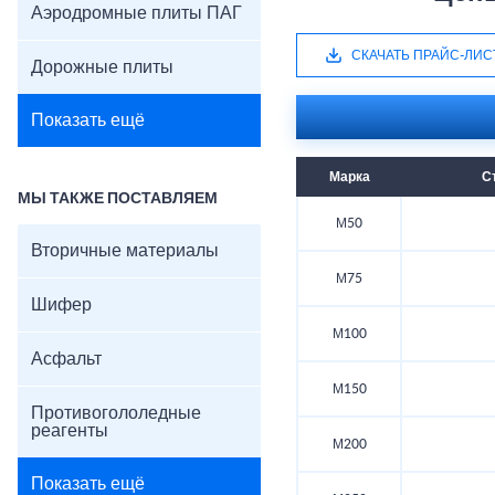
Аэродромные плиты ПАГ
СКАЧАТЬ ПРАЙС-ЛИС
Дорожные плиты
Показать ещё
Марка
С
МЫ ТАКЖЕ ПОСТАВЛЯЕМ
М50
Вторичные материалы
М75
Шифер
М100
Асфальт
М150
Противогололедные
реагенты
М200
Показать ещё