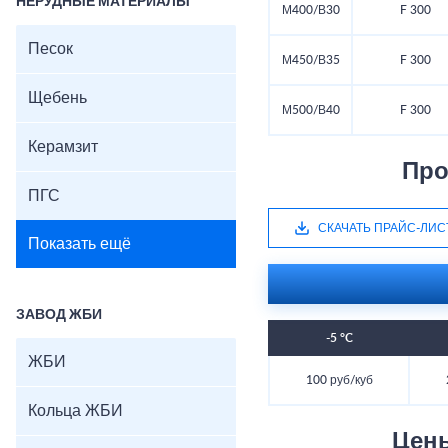
НЕРУДНЫЕ МАТЕРИАЛЫ
М400/В30
F 300
Песок
М450/В35
F 300
Щебень
М500/В40
F 300
Керамзит
Про
ПГС
СКАЧАТЬ ПРАЙС-ЛИС
Показать ещё
ЗАВОД ЖБИ
-5 °C
ЖБИ
100 руб/куб
Кольца ЖБИ
Цен