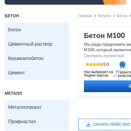
БЕТОН
Главная
Каталог
Бетон
Бетон
Бетон М100
Цементный раствор
Мы рады предложить ва
М100, который являетс
строительства различны
Смотреть полностью
Керамзитобетон
отличается прочностью,
5.0
что делает его идеаль
проектов любого масшта
Нас выбирают на
Цемент
Гарант
Яндекс.Картах
качеств
бетон соответствует в
качества и безопасност
вы можете быть уверены
МЕТАЛЛ
эффективности. Обратит
сами в высоком качеств
Металлопрокат
Профнастил
СКАЧАТЬ ПРАЙС-ЛИС